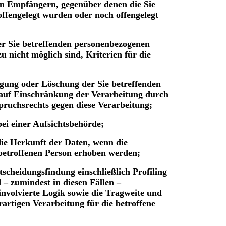
on Empfängern, gegenüber denen die Sie
ffengelegt wurden oder noch offengelegt
er Sie betreffenden personenbezogenen
u nicht möglich sind, Kriterien für die
igung oder Löschung der Sie betreffenden
 auf Einschränkung der Verarbeitung durch
pruchsrechts gegen diese Verarbeitung;
ei einer Aufsichtsbehörde;
die Herkunft der Daten, wenn die
betroffenen Person erhoben werden;
tscheidungsfindung einschließlich Profiling
– zumindest in diesen Fällen –
involvierte Logik sowie die Tragweite und
artigen Verarbeitung für die betroffene